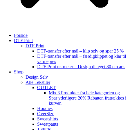
Forside
DTF Print
DTF Print
DTF-transfer efter mål – klip selv og spar 25 %
DTF-transfer efter mål – færdigklippet og klar til
varmepres
DTF Print pr. meter – Design dit eget 80 cm ark
Shop
Design Selv
Alle Tekstiler
OUTLET
Mix 3 Produkter fra hele kategorien og
Spar yderligere 20% Rabatten fratrækkes i
kurven
Hoodies
OverSize
Sweatshirts
Sweatpants
T-shirts