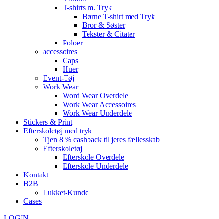
T-shirts m. Tryk
Børne T-shirt med Tryk
Bror & Søster
Tekster & Citater
Poloer
accessoires
Caps
Huer
Event-Tøj
Work Wear
Word Wear Overdele
Work Wear Accessoires
Work Wear Underdele
Stickers & Print
Efterskoletøj med tryk
Tjen 8 % cashback til jeres fællesskab
Efterskoletøj
Efterskole Overdele
Efterskole Underdele
Kontakt
B2B
Lukket-Kunde
Cases
LOGIN