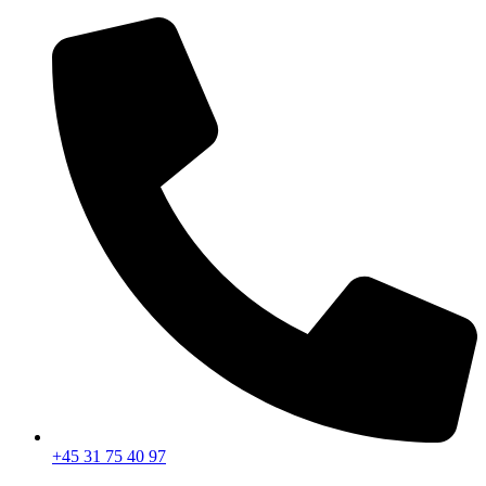
Videre
til
indhold
+45 31 75 40 97