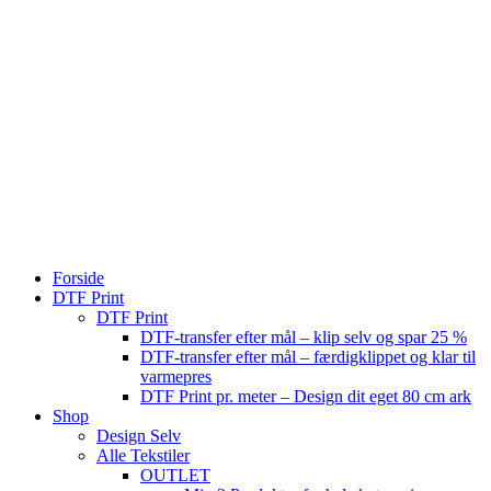
Forside
DTF Print
DTF Print
DTF-transfer efter mål – klip selv og spar 25 %
DTF-transfer efter mål – færdigklippet og klar til
varmepres
DTF Print pr. meter – Design dit eget 80 cm ark
Shop
Design Selv
Alle Tekstiler
OUTLET