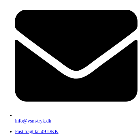
info@vsm-tryk.dk
Fast fragt kr. 49 DKK