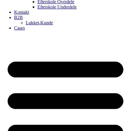
Efterskole Overdele
Efterskole Underdele
Kontakt
B2B
Lukket-Kunde
Cases