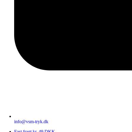
info@vsm-tryk.dk
Fast fragt kr. 49 DKK