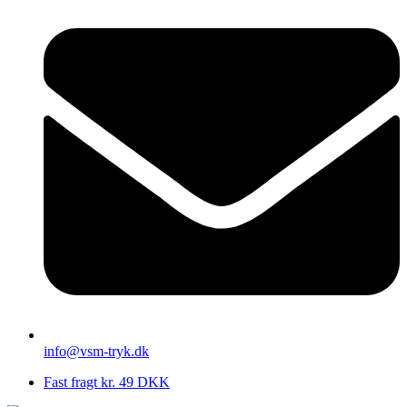
info@vsm-tryk.dk
Fast fragt kr. 49 DKK