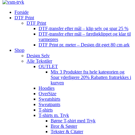
Forside
DTF Print
DTF Print
DTF-transfer efter mål – klip selv og spar 25 %
DTF-transfer efter mål – færdigklippet og klar til
varmepres
DTF Print pr. meter – Design dit eget 80 cm ark
Shop
Design Selv
Alle Tekstiler
OUTLET
Mix 3 Produkter fra hele kategorien og
Spar yderligere 20% Rabatten fratrækkes i
kurven
Hoodies
OverSize
Sweatshirts
Sweatpants
T-shirts
T-shirts m. Tryk
Børne T-shirt med Tryk
Bror & Søster
Tekster & Citater