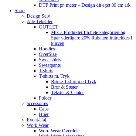
DTF Print pr. meter – Design dit eget 80 cm ark
Shop
Design Selv
Alle Tekstiler
OUTLET
Mix 3 Produkter fra hele kategorien og
Spar yderligere 20% Rabatten fratrækkes i
kurven
Hoodies
OverSize
Sweatshirts
Sweatpants
T-shirts
T-shirts m. Tryk
Børne T-shirt med Tryk
Bror & Søster
Tekster & Citater
Poloer
accessoires
Caps
Huer
Event-Tøj
Work Wear
Word Wear Overdele