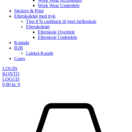
Work Wear Accessoires
Work Wear Underdele
Stickers & Print
Efterskoletøj med tryk
Tjen 8 % cashback til jeres fællesskab
Efterskoletøj
Efterskole Overdele
Efterskole Underdele
Kontakt
B2B
Lukket-Kunde
Cases
LOGIN
KONTO
LOGUD
0,00
kr.
0