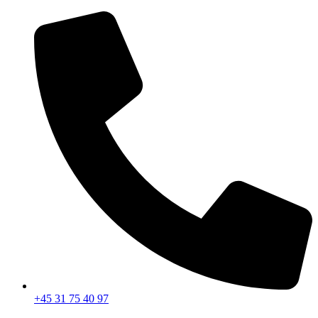
Videre
til
indhold
+45 31 75 40 97