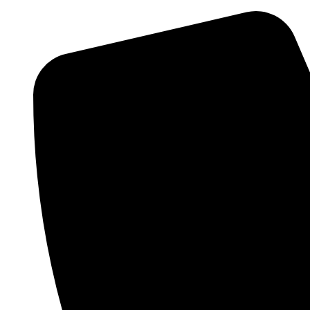
Videre
til
indhold