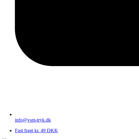
info@vsm-tryk.dk
Fast fragt kr. 49 DKK