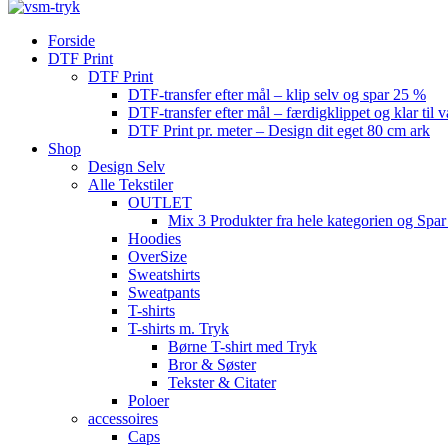
Forside
DTF Print
DTF Print
DTF-transfer efter mål – klip selv og spar 25 %
DTF-transfer efter mål – færdigklippet og klar til 
DTF Print pr. meter – Design dit eget 80 cm ark
Shop
Design Selv
Alle Tekstiler
OUTLET
Mix 3 Produkter fra hele kategorien og Spar
Hoodies
OverSize
Sweatshirts
Sweatpants
T-shirts
T-shirts m. Tryk
Børne T-shirt med Tryk
Bror & Søster
Tekster & Citater
Poloer
accessoires
Caps