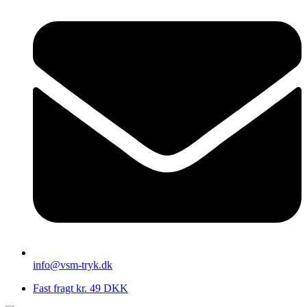
info@vsm-tryk.dk
Fast fragt kr. 49 DKK