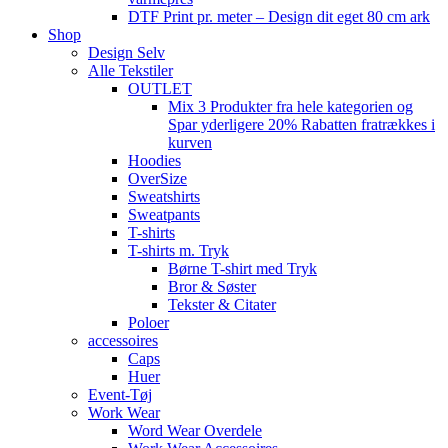
DTF Print pr. meter – Design dit eget 80 cm ark
Shop
Design Selv
Alle Tekstiler
OUTLET
Mix 3 Produkter fra hele kategorien og
Spar yderligere 20% Rabatten fratrækkes i
kurven
Hoodies
OverSize
Sweatshirts
Sweatpants
T-shirts
T-shirts m. Tryk
Børne T-shirt med Tryk
Bror & Søster
Tekster & Citater
Poloer
accessoires
Caps
Huer
Event-Tøj
Work Wear
Word Wear Overdele