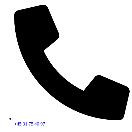
Videre
til
indhold
+45 31 75 40 97