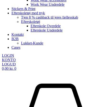
Work Wear Accessoires
Work Wear Underdele
Stickers & Print
Efterskoletøj med tryk
Tjen 8 % cashback til jeres fællesskab
Efterskoletøj
Efterskole Overdele
Efterskole Underdele
Kontakt
B2B
Lukket-Kunde
Cases
LOGIN
KONTO
LOGUD
0,00
kr.
0