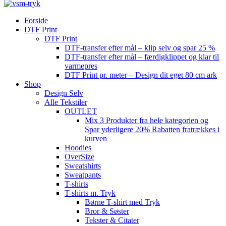
Forside
DTF Print
DTF Print
DTF-transfer efter mål – klip selv og spar 25 %
DTF-transfer efter mål – færdigklippet og klar til
varmepres
DTF Print pr. meter – Design dit eget 80 cm ark
Shop
Design Selv
Alle Tekstiler
OUTLET
Mix 3 Produkter fra hele kategorien og
Spar yderligere 20% Rabatten fratrækkes i
kurven
Hoodies
OverSize
Sweatshirts
Sweatpants
T-shirts
T-shirts m. Tryk
Børne T-shirt med Tryk
Bror & Søster
Tekster & Citater