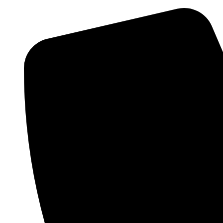
Videre
til
indhold