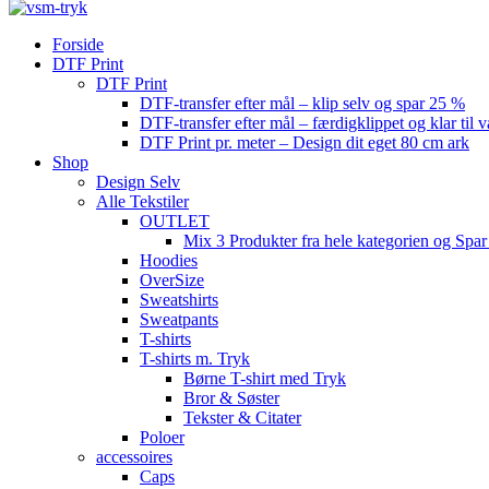
Forside
DTF Print
DTF Print
DTF-transfer efter mål – klip selv og spar 25 %
DTF-transfer efter mål – færdigklippet og klar til 
DTF Print pr. meter – Design dit eget 80 cm ark
Shop
Design Selv
Alle Tekstiler
OUTLET
Mix 3 Produkter fra hele kategorien og Spar
Hoodies
OverSize
Sweatshirts
Sweatpants
T-shirts
T-shirts m. Tryk
Børne T-shirt med Tryk
Bror & Søster
Tekster & Citater
Poloer
accessoires
Caps