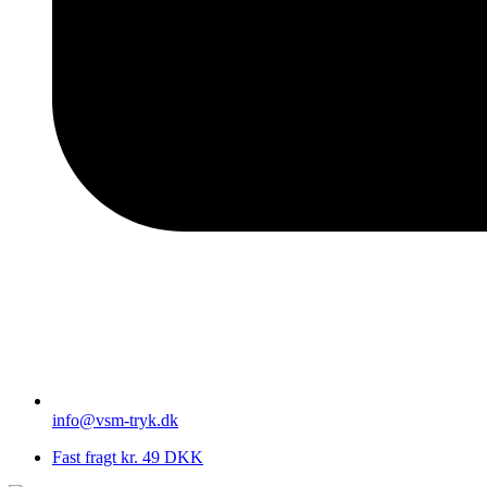
info@vsm-tryk.dk
Fast fragt kr. 49 DKK