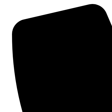
Videre
til
indhold