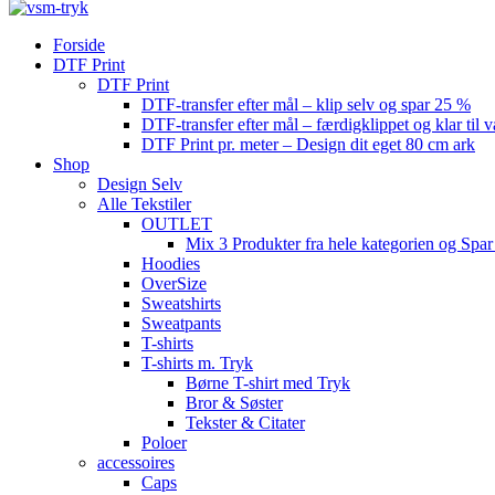
Forside
DTF Print
DTF Print
DTF-transfer efter mål – klip selv og spar 25 %
DTF-transfer efter mål – færdigklippet og klar til 
DTF Print pr. meter – Design dit eget 80 cm ark
Shop
Design Selv
Alle Tekstiler
OUTLET
Mix 3 Produkter fra hele kategorien og Spar
Hoodies
OverSize
Sweatshirts
Sweatpants
T-shirts
T-shirts m. Tryk
Børne T-shirt med Tryk
Bror & Søster
Tekster & Citater
Poloer
accessoires
Caps