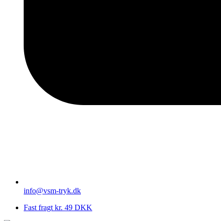
info@vsm-tryk.dk
Fast fragt kr. 49 DKK