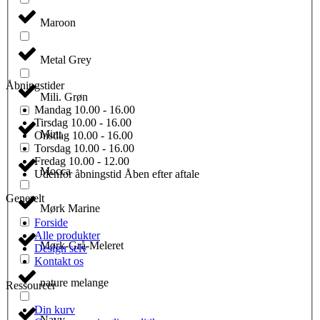
Maroon
Metal Grey
Åbningstider
Mili. Grøn
Mandag
10.00 - 16.00
Tirsdag
10.00 - 16.00
Mint
Onsdag
10.00 - 16.00
Torsdag
10.00 - 16.00
Fredag
10.00 - 12.00
Mocca
Udenfor åbningstid
Åben efter aftale
Generelt
Mørk Marine
Forside
Alle produkter
Mørk-Grå-Meleret
Design selv
Kontakt os
nature melange
Ressourcer
Din kurv
Navy