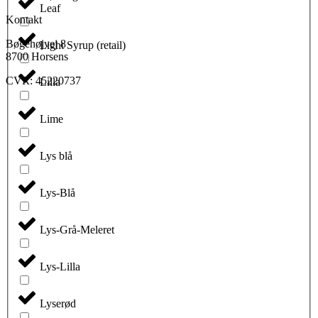
Leaf
Kontakt
Bøgehøjvej 8
Light Syrup (retail)
8700 Horsens
CVR: 45220737
Lilla
Lime
Lys blå
Lys-Blå
Lys-Grå-Meleret
Lys-Lilla
Lyserød