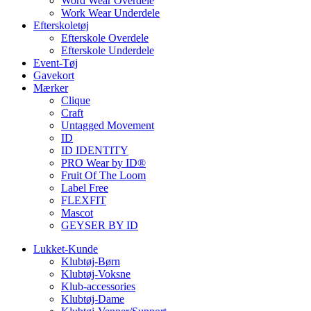
Word Wear Overdele
Work Wear Underdele
Efterskoletøj
Efterskole Overdele
Efterskole Underdele
Event-Tøj
Gavekort
Mærker
Clique
Craft
Untagged Movement
ID
ID IDENTITY
PRO Wear by ID®
Fruit Of The Loom
Label Free
FLEXFIT
Mascot
GEYSER BY ID
Lukket-Kunde
Klubtøj-Børn
Klubtøj-Voksne
Klub-accessories
Klubtøj-Dame