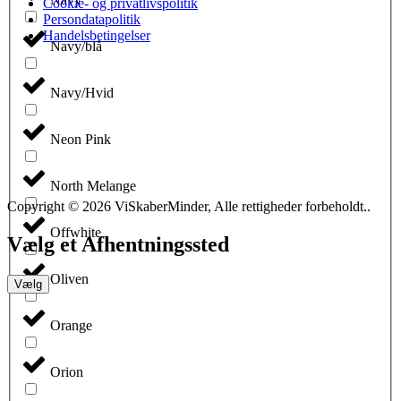
Cookie- og privatlivspolitik
Persondatapolitik
Handelsbetingelser
Navy/blå
Navy/Hvid
Neon Pink
North Melange
Copyright © 2026 ViSkaberMinder, Alle rettigheder forbeholdt..
Offwhite
Vælg et Afhentningssted
Oliven
Vælg
Orange
Orion