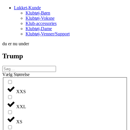
Lukket-Kunde
Klubtøj-Børn
Klubtøj-Voksne
Klub-accessories
Klubtøj-Dame
Klubtøj-Venner/Support
du er nu under
Trump
Vælg Størrelse
XXS
XXL
XS