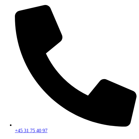
Videre
til
indhold
+45 31 75 40 97