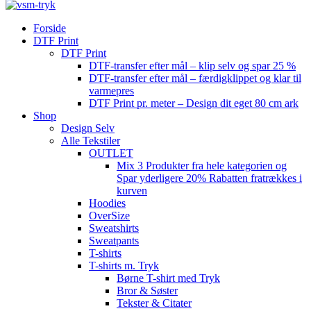
Forside
DTF Print
DTF Print
DTF-transfer efter mål – klip selv og spar 25 %
DTF-transfer efter mål – færdigklippet og klar til
varmepres
DTF Print pr. meter – Design dit eget 80 cm ark
Shop
Design Selv
Alle Tekstiler
OUTLET
Mix 3 Produkter fra hele kategorien og
Spar yderligere 20% Rabatten fratrækkes i
kurven
Hoodies
OverSize
Sweatshirts
Sweatpants
T-shirts
T-shirts m. Tryk
Børne T-shirt med Tryk
Bror & Søster
Tekster & Citater