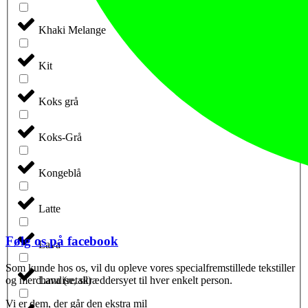
Khaki Melange
Kit
Koks grå
Koks-Grå
Kongeblå
Latte
Følg os på facebook
Lava
Som kunde hos os, vil du opleve vores specialfremstillede tekstiller
og merchandise, skræddersyet til hver enkelt person.
Lava (retail)
Vi er dem, der går den ekstra mil