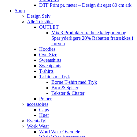
DTF Print pr. meter – Design dit eget 80 cm ark
Shop
Design Selv
Alle Tekstiler
OUTLET
Mix 3 Produkter fra hele kategorien og
Spar yderligere 20% Rabatten fratrækkes i
kurven
Hoodies
OverSize
Sweatshirts
Sweatpants
T-shirts
T-shirts m. Tryk
Børne T-shirt med Tryk
Bror & Søster
Tekster & Citater
Poloer
accessoires
Caps
Huer
Event-Tøj
Work Wear
Word Wear Overdele