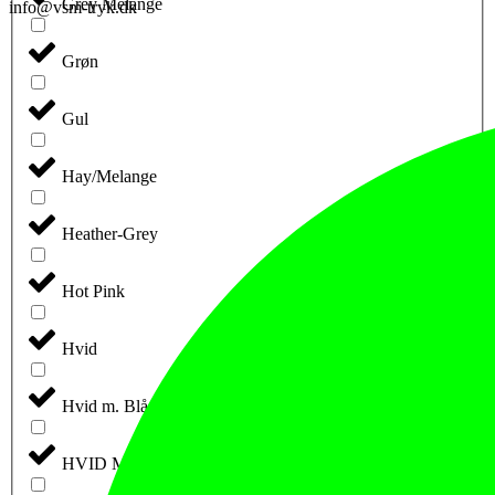
Grey Melange
info@vsm-tryk.dk
Grøn
Gul
Hay/Melange
Heather-Grey
Hot Pink
Hvid
Hvid m. Blå Tryk
HVID M. GULD/GRÅ TRYK