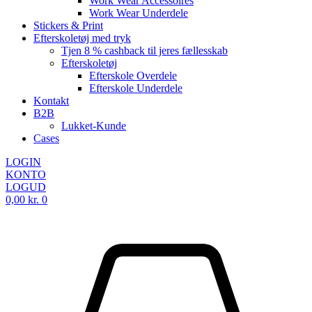
Work Wear Accessoires
Work Wear Underdele
Stickers & Print
Efterskoletøj med tryk
Tjen 8 % cashback til jeres fællesskab
Efterskoletøj
Efterskole Overdele
Efterskole Underdele
Kontakt
B2B
Lukket-Kunde
Cases
LOGIN
KONTO
LOGUD
0,00
kr.
0