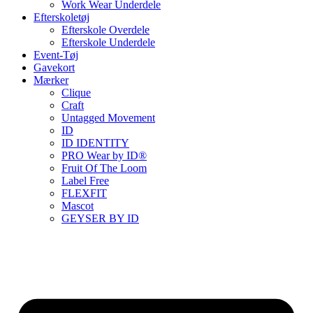
Work Wear Underdele
Efterskoletøj
Efterskole Overdele
Efterskole Underdele
Event-Tøj
Gavekort
Mærker
Clique
Craft
Untagged Movement
ID
ID IDENTITY
PRO Wear by ID®
Fruit Of The Loom
Label Free
FLEXFIT
Mascot
GEYSER BY ID