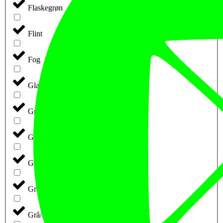
Flaskegrøn
Flint
Fog
Glacial (retail)
Grå
Grå m. Blå Tryk
Grå Melange
Grå-Meleret
Grå/Blå