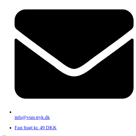
info@vsm-tryk.dk
Fast fragt kr. 49 DKK