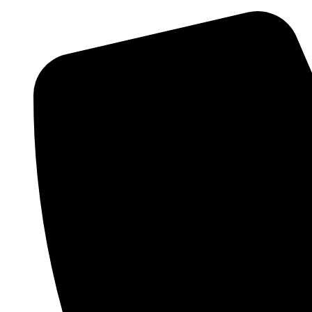
Videre
til
indhold