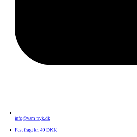
info@vsm-tryk.dk
Fast fragt kr. 49 DKK