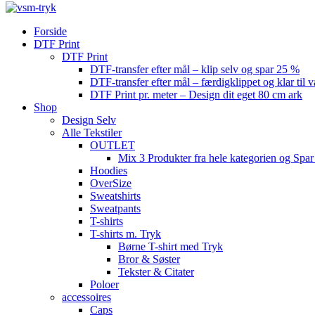
Forside
DTF Print
DTF Print
DTF-transfer efter mål – klip selv og spar 25 %
DTF-transfer efter mål – færdigklippet og klar til 
DTF Print pr. meter – Design dit eget 80 cm ark
Shop
Design Selv
Alle Tekstiler
OUTLET
Mix 3 Produkter fra hele kategorien og Spar
Hoodies
OverSize
Sweatshirts
Sweatpants
T-shirts
T-shirts m. Tryk
Børne T-shirt med Tryk
Bror & Søster
Tekster & Citater
Poloer
accessoires
Caps