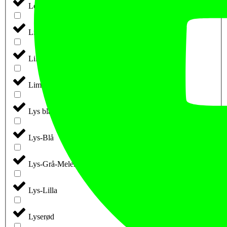
Leaf
Light Syrup (retail)
Lilla
Lime
Lys blå
Lys-Blå
Lys-Grå-Meleret
Lys-Lilla
Lyserød