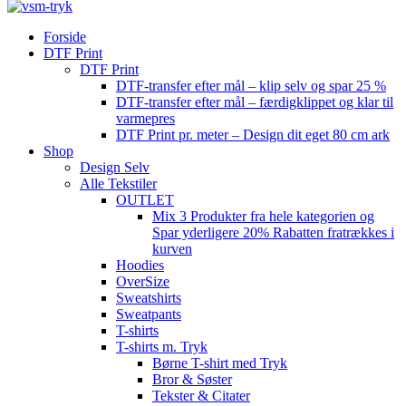
Forside
DTF Print
DTF Print
DTF-transfer efter mål – klip selv og spar 25 %
DTF-transfer efter mål – færdigklippet og klar til
varmepres
DTF Print pr. meter – Design dit eget 80 cm ark
Shop
Design Selv
Alle Tekstiler
OUTLET
Mix 3 Produkter fra hele kategorien og
Spar yderligere 20% Rabatten fratrækkes i
kurven
Hoodies
OverSize
Sweatshirts
Sweatpants
T-shirts
T-shirts m. Tryk
Børne T-shirt med Tryk
Bror & Søster
Tekster & Citater