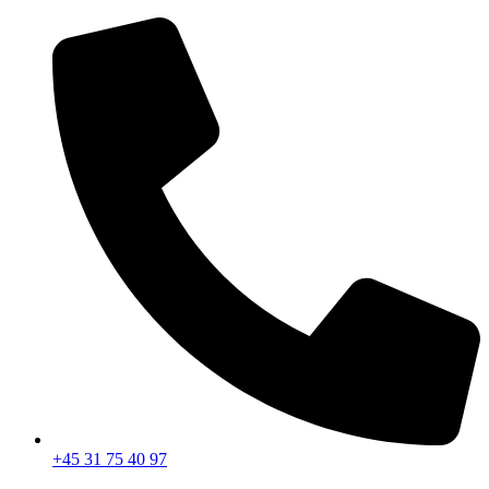
Videre
til
indhold
+45 31 75 40 97