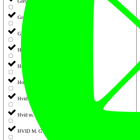
Grey Melange
Grøn
Gul
Hay/Melange
Heather-Grey
Hot Pink
Hvid
Hvid m. Blå Tryk
HVID M. GULD/GRÅ TRYK