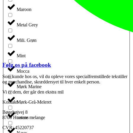
Maroon
Metal Grey
Mili. Grøn
Mint
Følg os på facebook
Mocca
Som kunde hos os, vil du opleve vores specialfremstillede tekstiller
og merchandise, skræddersyet til hver enkelt person.
Mørk Marine
Vi er dem, der går den ekstra mil
Kontakt
Mørk-Grå-Meleret
Bøgehøjvej 8
8700 Horsens
nature melange
CVR: 45220737
Navy