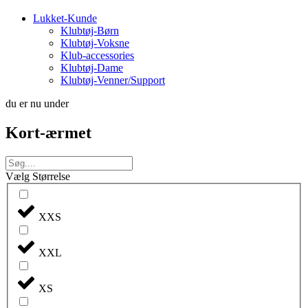
Lukket-Kunde
Klubtøj-Børn
Klubtøj-Voksne
Klub-accessories
Klubtøj-Dame
Klubtøj-Venner/Support
du er nu under
Kort-ærmet
Vælg Størrelse
XXS
XXL
XS