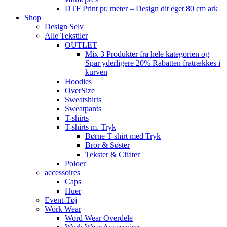
DTF Print pr. meter – Design dit eget 80 cm ark
Shop
Design Selv
Alle Tekstiler
OUTLET
Mix 3 Produkter fra hele kategorien og
Spar yderligere 20% Rabatten fratrækkes i
kurven
Hoodies
OverSize
Sweatshirts
Sweatpants
T-shirts
T-shirts m. Tryk
Børne T-shirt med Tryk
Bror & Søster
Tekster & Citater
Poloer
accessoires
Caps
Huer
Event-Tøj
Work Wear
Word Wear Overdele