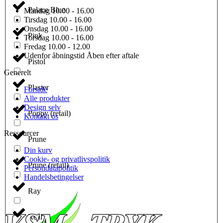
Palace Blue
Mandag
10.00 - 16.00
Tirsdag
10.00 - 16.00
Onsdag
10.00 - 16.00
Pink
Torsdag
10.00 - 16.00
Fredag
10.00 - 12.00
Udenfor åbningstid
Åben efter aftale
Pistol
Generelt
Plaster
Forside
Alle produkter
Design selv
Poppy (retail)
Kontakt os
Ressourcer
Prune
Din kurv
Cookie- og privatlivspolitik
Prune (retail)
Persondatapolitik
Handelsbetingelser
Ray
Real