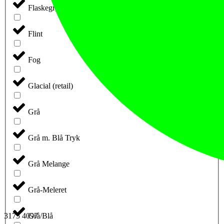
Flaskegrøn
Flint
Fog
Glacial (retail)
Grå
Grå m. Blå Tryk
Grå Melange
Grå-Meleret
3175 4097
Grå/Blå