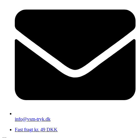
info@vsm-tryk.dk
Fast fragt kr. 49 DKK