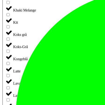
Khaki Melange
Kit
Koks grå
Koks-Grå
Kongeblå
Latte
Lava
Lava (retail)