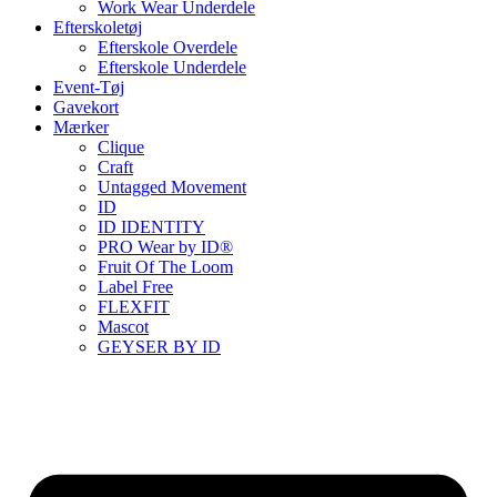
Work Wear Underdele
Efterskoletøj
Efterskole Overdele
Efterskole Underdele
Event-Tøj
Gavekort
Mærker
Clique
Craft
Untagged Movement
ID
ID IDENTITY
PRO Wear by ID®
Fruit Of The Loom
Label Free
FLEXFIT
Mascot
GEYSER BY ID