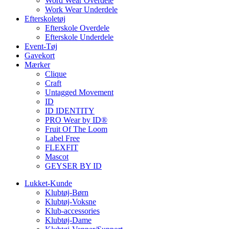
Word Wear Overdele
Work Wear Underdele
Efterskoletøj
Efterskole Overdele
Efterskole Underdele
Event-Tøj
Gavekort
Mærker
Clique
Craft
Untagged Movement
ID
ID IDENTITY
PRO Wear by ID®
Fruit Of The Loom
Label Free
FLEXFIT
Mascot
GEYSER BY ID
Lukket-Kunde
Klubtøj-Børn
Klubtøj-Voksne
Klub-accessories
Klubtøj-Dame