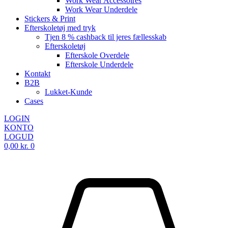
Work Wear Accessoires
Work Wear Underdele
Stickers & Print
Efterskoletøj med tryk
Tjen 8 % cashback til jeres fællesskab
Efterskoletøj
Efterskole Overdele
Efterskole Underdele
Kontakt
B2B
Lukket-Kunde
Cases
LOGIN
KONTO
LOGUD
0,00
kr.
0