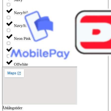
Navy/blå
Navy/Hvid
Neon Pink
North Melange
Offwhite
Oliven
Orange
Orion
Åbningstider