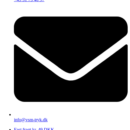
info@vsm-tryk.dk
Fast fragt kr. 49 DKK