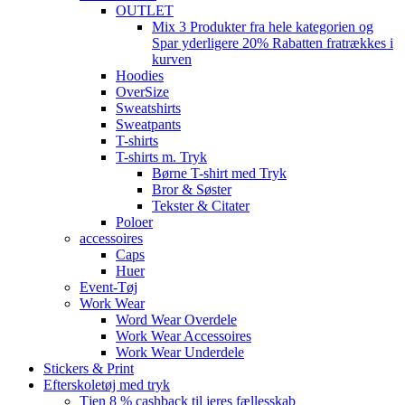
OUTLET
Mix 3 Produkter fra hele kategorien og
Spar yderligere 20% Rabatten fratrækkes i
kurven
Hoodies
OverSize
Sweatshirts
Sweatpants
T-shirts
T-shirts m. Tryk
Børne T-shirt med Tryk
Bror & Søster
Tekster & Citater
Poloer
accessoires
Caps
Huer
Event-Tøj
Work Wear
Word Wear Overdele
Work Wear Accessoires
Work Wear Underdele
Stickers & Print
Efterskoletøj med tryk
Tjen 8 % cashback til jeres fællesskab